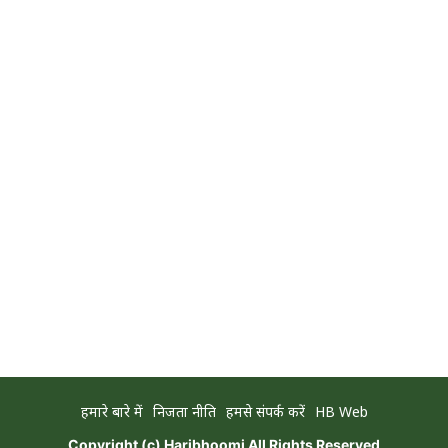
हमारे बारे में
निजता नीति
हमसे संपर्क करें
HB Web
Copyright (c)
Haribhoomi
All Rights Reserved