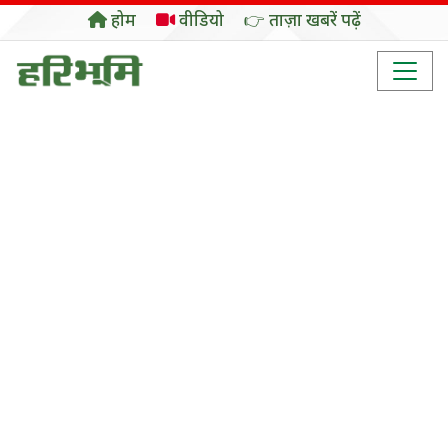
होम
वीडियो
👉 ताज़ा खबरें पढ़ें